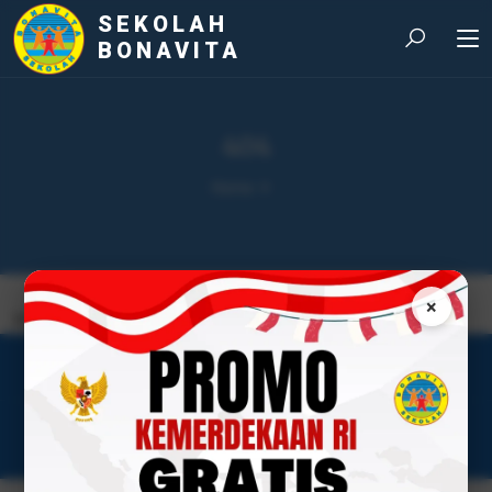
SEKOLAH
BONAVITA
404
Home
×
Maaf Data yang Anda Cari tidak Ada
copyright 2025 Yayasan Pendidikan Bonavita Tangerang